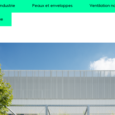
Industrie
Peaux et enveloppes
Ventilation na
ue