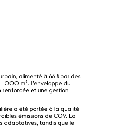
Comportement aérauliq
urbain, alimenté à 66 % par des
de 1 000 m². L’enveloppe du
n renforcée et une gestion
lière a été portée à la qualité
à faibles émissions de COV. La
es adaptatives, tandis que le