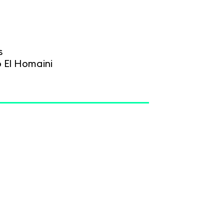
s
b El Homaini