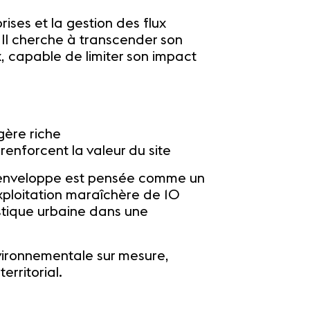
rises et la gestion des flux
. Il cherche à transcender son
x, capable de limiter son impact
gère riche
enforcent la valeur du site
 l’enveloppe est pensée comme un
exploitation maraîchère de 10
istique urbaine dans une
vironnementale sur mesure,
rritorial.