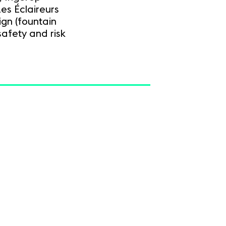
Les Éclaireurs
ign (fountain
safety and risk