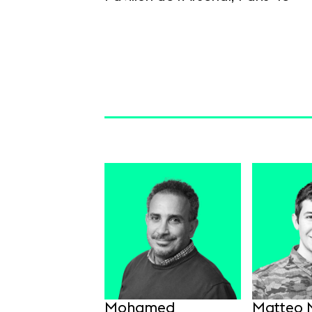
Mohamed
Matteo M