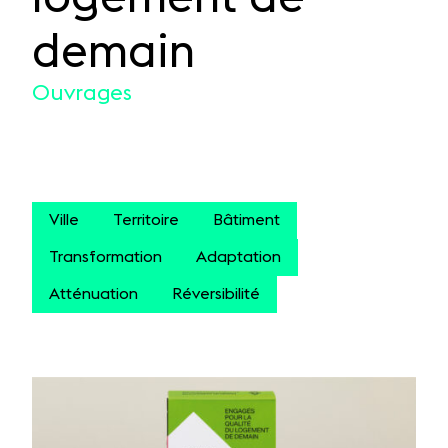
demain
Ouvrages
Ville
Territoire
Bâtiment
Transformation
Adaptation
Atténuation
Réversibilité