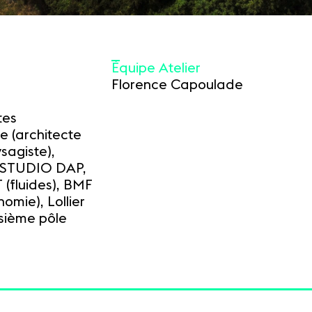
Équipe Atelier
Florence Capoulade
tes
e (architecte
ysagiste),
, STUDIO DAP,
(fluides), BMF
mie), Lollier
isième pôle