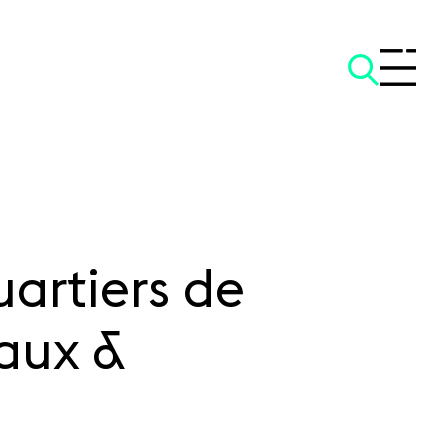
uartiers de
aux &