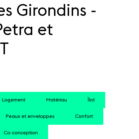
s Girondins -
etra et
T
Logement
Matériau
Îlot
Peaux et enveloppes
Confort
Co-conception