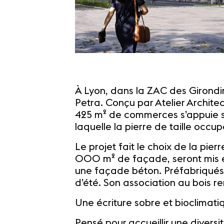
À Lyon, dans la ZAC des Girondi
Petra. Conçu par Atelier Archite
425 m² de commerces s’appuie s
laquelle la pierre de taille occu
Le projet fait le choix de la pie
000 m² de façade, seront mis e
une façade béton. Préfabriqués,
d’été. Son association au bois r
Une écriture sobre et bioclimat
Pensé pour accueillir une diversi