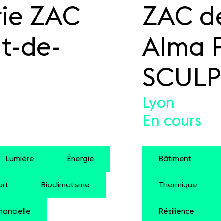
rie ZAC
ZAC de
t-de-
Alma P
SCULP
Lyon
En cours
Lumière
Énergie
Bâtiment
ort
Bioclimatisme
Thermique
mancielle
Résilience