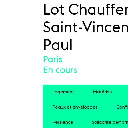
Lot Chauffe
Saint-Vincen
Paul
Paris
En cours
Logement
Matériau
Peaux et enveloppes
Conf
Résilience
Solidarité perfor