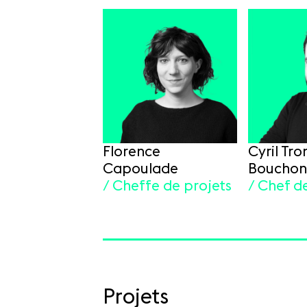
Florence
Cyril Tro
Capoulade
Bouchon
/ Cheffe de projets
/ Chef d
Projets