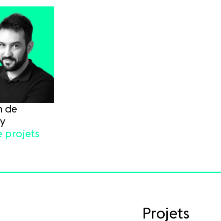
n de
y
e projets
Projets