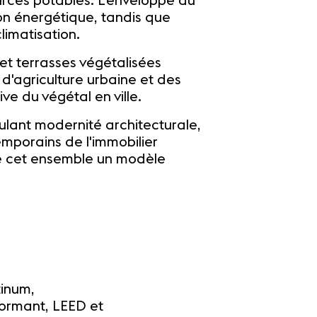
urces potables. L'enveloppe du
on énergétique, tandis que
limatisation.
 et terrasses végétalisées
e d'agriculture urbaine et des
e du végétal en ville.
lant modernité architecturale,
emporains de l'immobilier
 de cet ensemble un modèle
tinum,
formant, LEED et