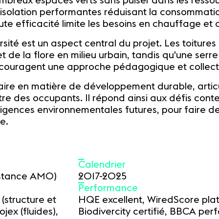
ombreux espaces verts sans puiser dans les resso
d'isolation performantes réduisant la consommati
ute efficacité limite les besoins en chauffage et c
ité est un aspect central du projet. Les toitures
et de la flore en milieu urbain, tandis qu'une serr
ncouragent une approche pédagogique et collectiv
ire en matière de développement durable, articu
tre des occupants. Il répond ainsi aux défis cont
 exigences environnementales futures, pour faire
e.
Calendrier
istance AMO)
2017-2025
Performance
structure et
HQE excellent, WiredScore pla
ex (fluides),
Biodivercity certifié, BBCA per