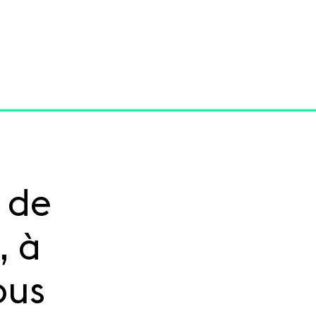
 de
, à
ous