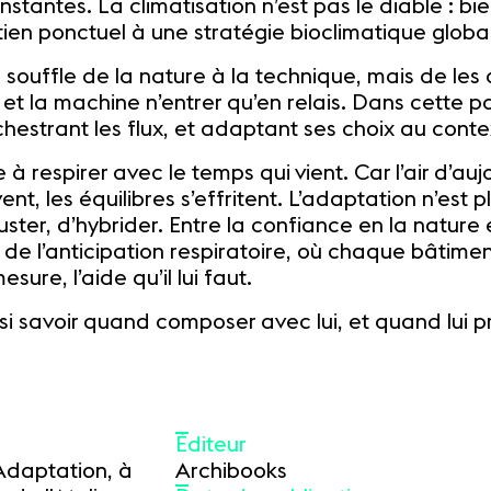
onstantes. La climatisation n’est pas le diable : 
outien ponctuel à une stratégie bioclimatique glob
e souffle de la nature à la technique, mais de les 
l, et la machine n’entrer qu’en relais. Dans cette pa
rchestrant les flux, et adaptant ses choix au conte
 à respirer avec le temps qui vient. Car l’air d’aujou
ent, les équilibres s’effritent. L’adaptation n’est
ster, d’hybrider. Entre la confiance en la nature 
 de l’anticipation respiratoire, où chaque bâtime
sure, l’aide qu’il lui faut.
ssi savoir quand composer avec lui, et quand lui 
Éditeur
'Adaptation, à
Archibooks