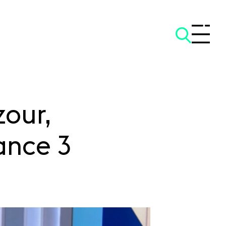
our,
rance 3