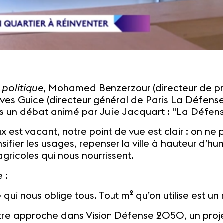
politique
, Mohamed Benzerzour (directeur de proj
Yves Guice (directeur général de Paris La Défens
ns un débat animé par Julie Jacquart : "La Défens
 est vacant, notre point de vue est clair : on ne p
ensifier les usages, repenser la ville à hauteur d’hu
agricoles qui nous nourrissent.
 :
i nous oblige tous. Tout m² qu’on utilise est un 
tre approche dans Vision Défense 2050, un proje