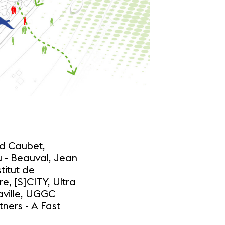
d Caubet,
u - Beauval, Jean
stitut de
e, [S]CITY, Ultra
aville, UGGC
ners - A Fast